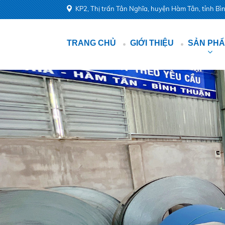
KP2, Thị trấn Tân Nghĩa, huyện Hàm Tân, tỉnh B
TRANG CHỦ
GIỚI THIỆU
SẢN PH