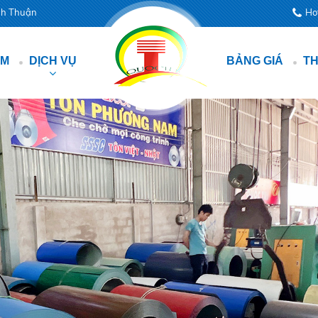
ình Thuận
Ho
ẨM
DỊCH VỤ
BẢNG GIÁ
TH