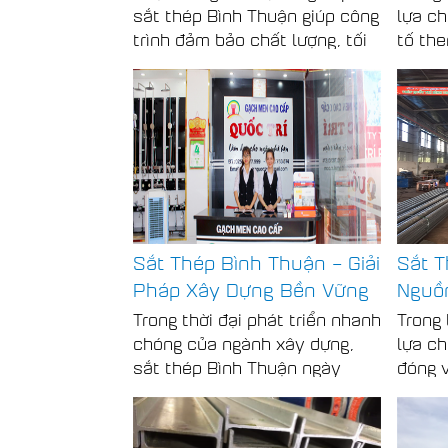
sắt thép Bình Thuận giúp công
lựa ch
trình đảm bảo chất lượng, tối
tố the
ưu chi phí và chủ động tiến độ
bền và
thi công. Thép Quốc Trí là địa
trình.
chỉ phù hợp cho khách hàng
Thuận
cần sắt thép uy tín tại Bình
tối ưu
Thuận, La Gi và khu vực lân
tốt và
cận.
trong
nhau.
Sắt Thép Bình Thuận – Giải
Sắt T
Pháp Xây Dựng Bền Vững
Nguồn
Và Hiệu Quả
Chất 
Trong thời đại phát triển nhanh
Trong 
chóng của ngành xây dựng,
lựa ch
sắt thép Bình Thuận ngày
đóng v
càng khẳng định vai trò quan
trọng.
trọng trong việc tạo nên
Thuận 
những công trình bền vững.
đảm b