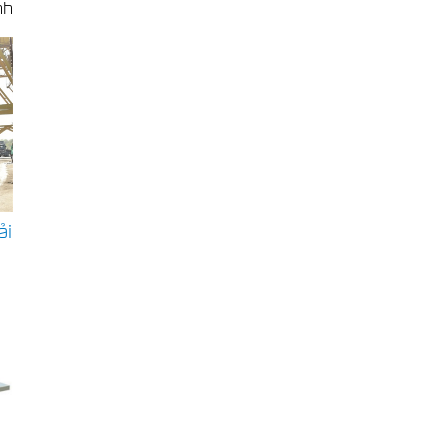
nh
ỉ
ơn
p
t
ải
y
i
in