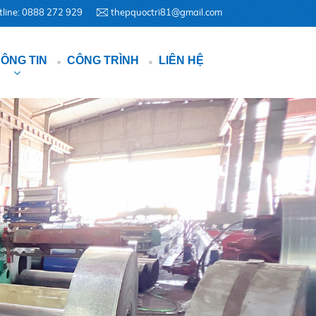
tline: 0888 272 929
thepquoctri81@gmail.com
ÔNG TIN
CÔNG TRÌNH
LIÊN HỆ