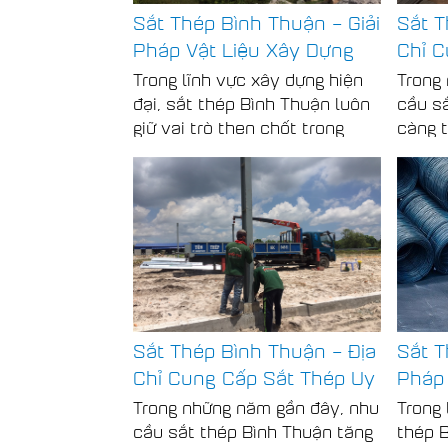
Sắt Thép Bình Thuận – Giải
Sắt T
Pháp Vật Liệu Xây Dựng
Chỉ C
Chất Lượng Cho Mọi Công
Tín, 
Trong lĩnh vực xây dựng hiện
Trong
Trình
Trình
đại, sắt thép Bình Thuận luôn
cầu s
giữ vai trò then chốt trong
càng 
việc tạo nên sự vững chắc và
triển 
bền bỉ cho công trình. Với sự
xây d
phát triển không ngừng của hạ
nghiệp
tầng và đô thị, nhu cầu sử
chọn đ
dụng sắt thép Bình Thuận
Bình T
ngày càng tăng cao, đòi hỏi
là yếu
nguồn cung ổn định và chất
bảo đ
lượng đảm bảo.
cho cô
Sắt Thép Bình Thuận – Địa
Sắt T
Chỉ Cung Cấp Sắt Thép Uy
Pháp
Tín
Công 
Trong những năm gần đây, nhu
Trong 
cầu sắt thép Bình Thuận tăng
thép B