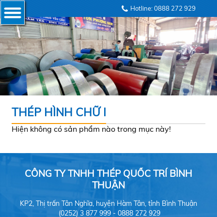
Hotline: 0888 272 929
THÉP HÌNH CHỮ I
Hiện không có sản phẩm nào trong mục này!
CÔNG TY TNHH THÉP QUỐC TRÍ BÌNH
THUẬN
KP2, Thị trấn Tân Nghĩa, huyện Hàm Tân, tỉnh Bình Thuận
(0252) 3 877 999 - 0888 272 929