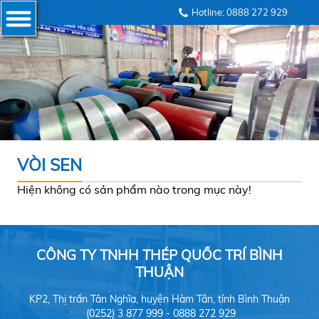
Hotline: 0888 272 929
VÒI SEN
Hiện không có sản phẩm nào trong mục này!
CÔNG TY TNHH THÉP QUỐC TRÍ BÌNH
THUẬN
KP2, Thị trấn Tân Nghĩa, huyện Hàm Tân, tỉnh Bình Thuận
(0252) 3 877 999 - 0888 272 929