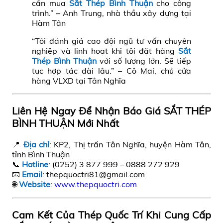
cần mua
Sắt Thép Bình Thuận
cho công
trình.” – Anh Trung, nhà thầu xây dựng tại
Hàm Tân
“Tôi đánh giá cao đội ngũ tư vấn chuyên
nghiệp và linh hoạt khi tôi đặt hàng
Sắt
Thép Bình Thuận
với số lượng lớn. Sẽ tiếp
tục hợp tác dài lâu.” – Cô Mai, chủ cửa
hàng VLXD tại Tân Nghĩa
Liên Hệ Ngay Để Nhận Báo Giá SẮT THÉP
BÌNH THUẬN Mới Nhất
📍
Địa chỉ
: KP2, Thị trấn Tân Nghĩa, huyện Hàm Tân,
tỉnh Bình Thuận
📞
Hotline
: (0252) 3 877 999 – 0888 272 929
📧
Email
:
thepquoctri81@gmail.com
🌐
Website
:
www.thepquoctri.com
Cam Kết Của Thép Quốc Trí Khi Cung Cấp