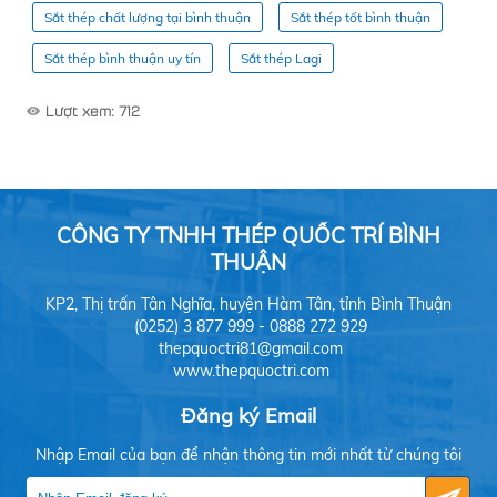
Sắt thép chất lượng tại bình thuận
Sắt thép tốt bình thuận
Sắt thép bình thuận uy tín
Sắt thép Lagi
Lượt xem: 712
CÔNG TY TNHH THÉP QUỐC TRÍ BÌNH
THUẬN
KP2, Thị trấn Tân Nghĩa, huyện Hàm Tân, tỉnh Bình Thuận
(0252) 3 877 999 - 0888 272 929
thepquoctri81@gmail.com
www.thepquoctri.com
Đăng ký Email
Nhập Email của bạn để nhận thông tin mới nhất từ chúng tôi